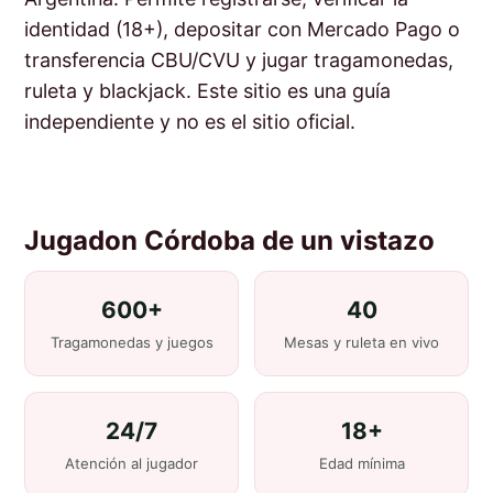
identidad (18+), depositar con Mercado Pago o
transferencia CBU/CVU y jugar tragamonedas,
ruleta y blackjack. Este sitio es una guía
independiente y no es el sitio oficial.
Jugadon Córdoba de un vistazo
600+
40
Tragamonedas y juegos
Mesas y ruleta en vivo
24/7
18+
Atención al jugador
Edad mínima