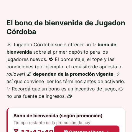
El bono de bienvenida de Jugadon
Córdoba
🎉 Jugadon Córdoba suele ofrecer un ✨
bono de
bienvenida
sobre el primer depósito para los
jugadores nuevos. 🔁 El porcentaje, el tope y las
condiciones (por ejemplo, el requisito de apuesta o
rollover
) 🎁
dependen de la promoción vigente
, 🎉
así que conviene leer los términos antes de activarlo.
✨ Recordá que un bono es un incentivo de juego, 👉
no una fuente de ingresos. 🎁
Bono de bienvenida (según promoción)
Tiempo restante de la promoción de hoy