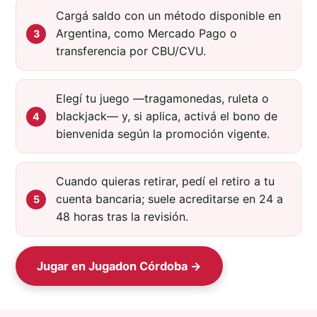
Cargá saldo con un método disponible en
Argentina, como Mercado Pago o
transferencia por CBU/CVU.
Elegí tu juego —tragamonedas, ruleta o
blackjack— y, si aplica, activá el bono de
bienvenida según la promoción vigente.
Cuando quieras retirar, pedí el retiro a tu
cuenta bancaria; suele acreditarse en 24 a
48 horas tras la revisión.
Jugar en Jugadon Córdoba →