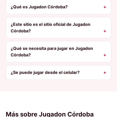
¿Qué es Jugadon Córdoba?
¿Este sitio es el sitio oficial de Jugadon
Córdoba?
¿Qué se necesita para jugar en Jugadon
Córdoba?
¿Se puede jugar desde el celular?
Más sobre Jugadon Córdoba