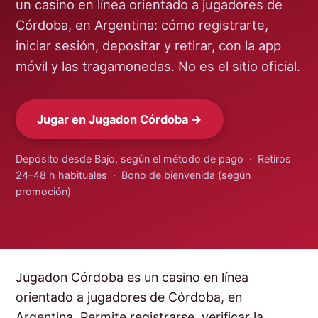
un casino en línea orientado a jugadores de
Córdoba, en Argentina: cómo registrarte,
iniciar sesión, depositar y retirar, con la app
móvil y las tragamonedas. No es el sitio oficial.
Jugar en Jugadon Córdoba →
Depósito desde Bajo, según el método de pago · Retiros
24–48 h habituales · Bono de bienvenida (según
promoción)
Jugadon Córdoba es un casino en línea
orientado a jugadores de Córdoba, en
Argentina. Permite registrarse, verificar la