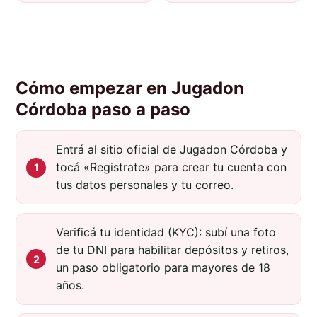
Cómo empezar en Jugadon
Córdoba paso a paso
Entrá al sitio oficial de Jugadon Córdoba y
tocá «Registrate» para crear tu cuenta con
tus datos personales y tu correo.
Verificá tu identidad (KYC): subí una foto
de tu DNI para habilitar depósitos y retiros,
un paso obligatorio para mayores de 18
años.