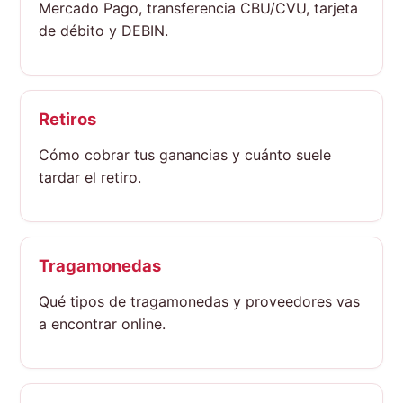
Mercado Pago, transferencia CBU/CVU, tarjeta
de débito y DEBIN.
Retiros
Cómo cobrar tus ganancias y cuánto suele
tardar el retiro.
Tragamonedas
Qué tipos de tragamonedas y proveedores vas
a encontrar online.